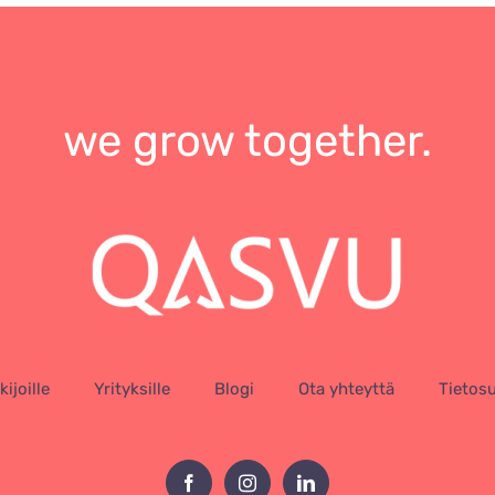
we grow together.
ijoille
Yrityksille
Blogi
Ota yhteyttä
Tietos