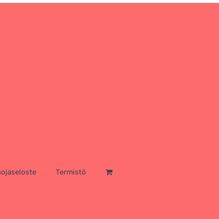
uojaseloste
Termistö