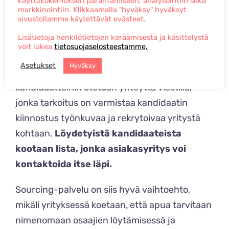
käyttökokemuksen parantamiseen, analysointiin sekä
markkinointiin. Klikkaamalla "hyväksy" hyväksyt
Kun työnkuva sekä vaatimukset ovat selvät,
sivustollamme käytettävät evästeet.
kandidaatit etsitään etenemällä prosessissa
Lisätietoja henkilötietojen keräämisestä ja käsittelystä
sopimuksen mukaan;
sopivaa kandidaattia
voit lukea
tietosuojaselosteestamme.
etsitään Qasvun verkostosta ja/tai
Asetukset
Hyväksy
LinkedInin avulla.
Kriteereihin sopiviin
kandidaatteihin otetaan yhteyttä viestillä,
jonka tarkoitus on varmistaa kandidaatin
kiinnostus työnkuvaa ja rekrytoivaa yritystä
kohtaan.
Löydetyistä kandidaateista
kootaan lista, jonka asiakasyritys voi
kontaktoida itse läpi.
Sourcing-palvelu on siis hyvä vaihtoehto,
mikäli yrityksessä koetaan, että apua tarvitaan
nimenomaan osaajien löytämisessä ja