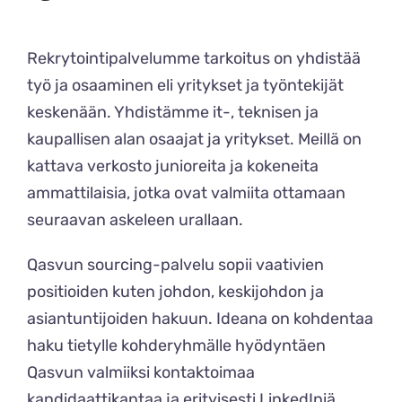
Rekrytointipalvelumme tarkoitus on yhdistää
työ ja osaaminen eli yritykset ja työntekijät
keskenään. Yhdistämme it-, teknisen ja
kaupallisen alan osaajat ja yritykset. Meillä on
kattava verkosto junioreita ja kokeneita
ammattilaisia, jotka ovat valmiita ottamaan
seuraavan askeleen urallaan.
Qasvun sourcing-palvelu sopii vaativien
positioiden kuten johdon, keskijohdon ja
asiantuntijoiden hakuun. Ideana on kohdentaa
haku tietylle kohderyhmälle hyödyntäen
Qasvun valmiiksi kontaktoimaa
kandidaattikantaa ja erityisesti LinkedIniä.