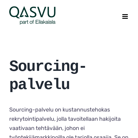
Skip
to
content
Sourcing-
palvelu
Sourcing-palvelu on kustannustehokas
rekrytointipalvelu, jolla tavoitellaan hakijoita
vaativaan tehtävään, johon ei
työntekijämarkkinoilla ole tarjolla osaajia. Se on