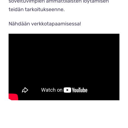
soveltuvimpien ammattilaisten löytämisen
teidän tarkoitukseenne.
Nähdään verkkotapaamisessa!