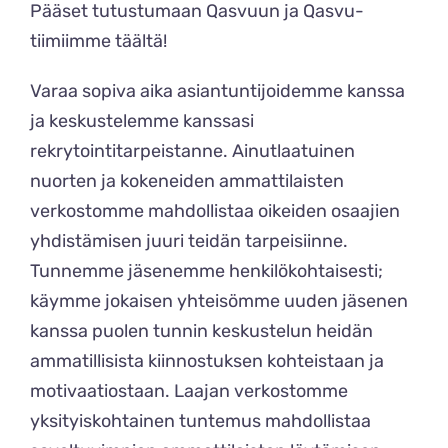
Pääset tutustumaan Qasvuun ja Qasvu-
tiimiimme
täältä
!
Varaa sopiva aika asiantuntijoidemme kanssa
ja keskustelemme kanssasi
rekrytointitarpeistanne. Ainutlaatuinen
nuorten ja kokeneiden ammattilaisten
verkostomme mahdollistaa oikeiden osaajien
yhdistämisen juuri teidän tarpeisiinne.
Tunnemme jäsenemme henkilökohtaisesti;
käymme jokaisen yhteisömme uuden jäsenen
kanssa puolen tunnin keskustelun heidän
ammatillisista kiinnostuksen kohteistaan ja
motivaatiostaan. Laajan verkostomme
yksityiskohtainen tuntemus mahdollistaa