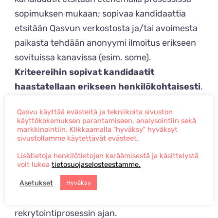
sopimuksen mukaan; sopivaa kandidaattia
etsitään Qasvun verkostosta ja/tai avoimesta
paikasta tehdään anonyymi ilmoitus erikseen
sovituissa kanavissa (esim. some).
Kriteereihin sopivat kandidaatit
haastatellaan erikseen henkilökohtaisesti
.
Maailmantilanteesta johtuen, kohtaamme
Qasvu käyttää evästeitä ja tekniikoita sivuston
heidät puhelimitse sekä videohaastatteluin.
käyttökokemuksen parantamiseen, analysointiin sekä
markkinointiin. Klikkaamalla "hyväksy" hyväksyt
sivustollamme käytettävät evästeet.
Haastatteluiden jälkeen kandidaatit
esitellään asiakkaalle ja järjestetään
Lisätietoja henkilötietojen keräämisestä ja käsittelystä
voit lukea
tietosuojaselosteestamme.
hakijan ja asiakkaan kohtaaminen
.
Asetukset
Rekrytointiammattilaisemme on mukana sekä
Hyväksy
hakijan, että asiakkaan tukena koko
rekrytointiprosessin ajan.