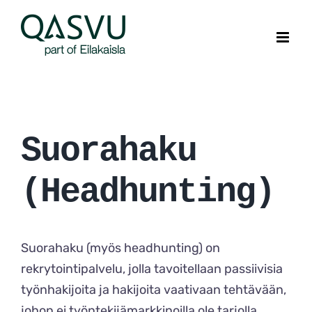
Skip
to
content
Suorahaku
(Headhunting)
Suorahaku (myös headhunting) on
rekrytointipalvelu, jolla tavoitellaan passiivisia
työnhakijoita ja hakijoita vaativaan tehtävään,
johon ei työntekijämarkkinoilla ole tarjolla