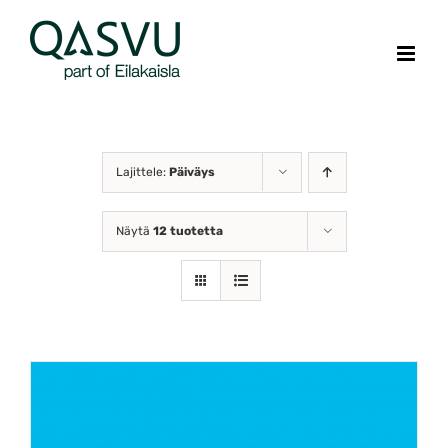
Skip
to
content
Lajittele:
Päiväys
Näytä
12 tuotetta