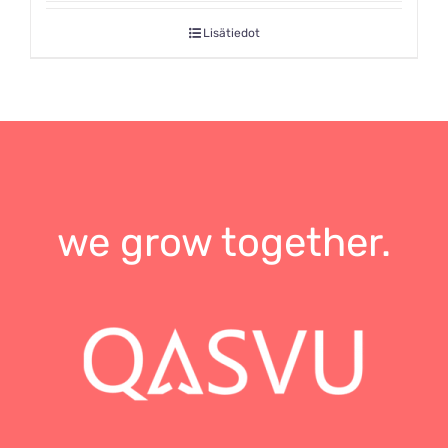
Lisätiedot
we grow together.