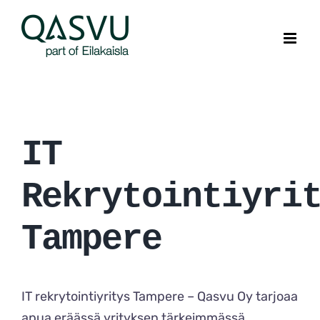
Skip
to
content
IT
Rekrytointiyri
Tampere
IT rekrytointiyritys Tampere – Qasvu Oy tarjoaa
apua eräässä yrityksen tärkeimmässä