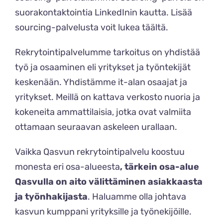
suorakontaktointia LinkedInin kautta. Lisää
sourcing-palvelusta voit lukea
täältä
.
Rekrytointipalvelumme tarkoitus on yhdistää
työ ja osaaminen eli yritykset ja työntekijät
keskenään. Yhdistämme it-alan osaajat ja
yritykset. Meillä on kattava verkosto nuoria ja
kokeneita ammattilaisia, jotka ovat valmiita
ottamaan seuraavan askeleen urallaan.
Vaikka Qasvun rekrytointipalvelu koostuu
monesta eri osa-alueesta
, tärkein osa-alue
Qasvulla on aito välittäminen asiakkaasta
ja työnhakijasta
. Haluamme olla johtava
kasvun kumppani yrityksille ja työnekijöille.