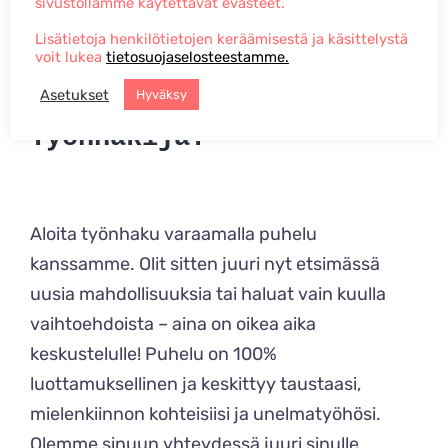
sivustollamme käytettävät evästeet.
Lisätietoja henkilötietojen keräämisestä ja käsittelystä
voit lukea
tietosuojaselosteestamme.
Asetukset
Hyväksy
Työnhakija:
Aloita työnhaku varaamalla puhelu
kanssamme. Olit sitten juuri nyt etsimässä
uusia mahdollisuuksia tai haluat vain kuulla
vaihtoehdoista – aina on oikea aika
keskustelulle! Puhelu on 100%
luottamuksellinen ja keskittyy taustaasi,
mielenkiinnon kohteisiisi ja unelmatyöhösi.
Olemme sinuun yhteydessä juuri sinulle