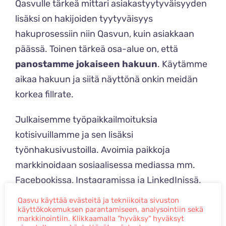
Qasvulle tärkeä mittari asiakastyytyväisyyden
lisäksi on hakijoiden tyytyväisyys
hakuprosessiin niin Qasvun, kuin asiakkaan
päässä. Toinen tärkeä osa-alue on, että
panostamme jokaiseen hakuun
. Käytämme
aikaa hakuun ja siitä näyttönä onkin meidän
korkea fillrate.
Julkaisemme työpaikkailmoituksia
kotisivuillamme ja sen lisäksi
työnhakusivustoilla. Avoimia paikkoja
markkinoidaan sosiaalisessa mediassa mm.
Facebookissa, Instagramissa ja LinkedInissä.
Teemme myös suorakontaktointia
Qasvu käyttää evästeitä ja tekniikoita sivuston
tavoittelemalla henkilökohtaisesti
käyttökokemuksen parantamiseen, analysointiin sekä
markkinointiin. Klikkaamalla "hyväksy" hyväksyt
potentiaalisia kandidaatteja.