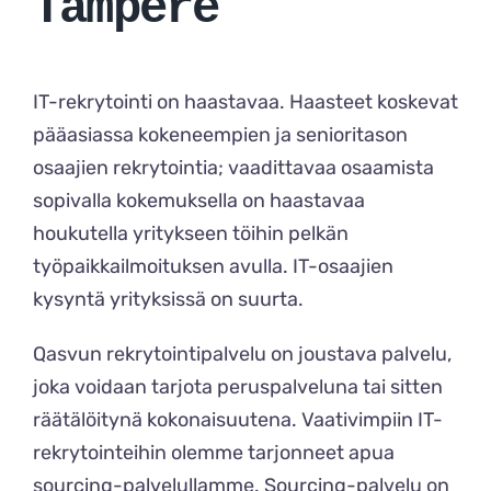
Tampere
IT-rekrytointi on haastavaa. Haasteet koskevat
pääasiassa kokeneempien ja senioritason
osaajien rekrytointia; vaadittavaa osaamista
sopivalla kokemuksella on haastavaa
houkutella yritykseen töihin pelkän
työpaikkailmoituksen avulla. IT-osaajien
kysyntä yrityksissä on suurta.
Qasvun rekrytointipalvelu on joustava palvelu,
joka voidaan tarjota peruspalveluna tai sitten
räätälöitynä kokonaisuutena. Vaativimpiin IT-
rekrytointeihin olemme tarjonneet apua
sourcing-palvelullamme. Sourcing-palvelu on