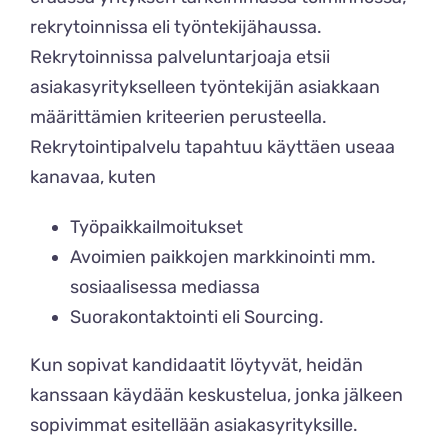
rekrytoinnissa eli työntekijähaussa.
Rekrytoinnissa palveluntarjoaja etsii
asiakasyritykselleen työntekijän asiakkaan
määrittämien kriteerien perusteella.
Rekrytointipalvelu tapahtuu käyttäen useaa
kanavaa, kuten
Työpaikkailmoitukset
Avoimien paikkojen markkinointi mm.
sosiaalisessa mediassa
Suorakontaktointi eli
Sourcing
.
Kun sopivat kandidaatit löytyvät, heidän
kanssaan käydään keskustelua, jonka jälkeen
sopivimmat esitellään asiakasyrityksille.