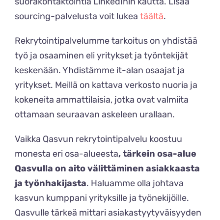
suorakontaktointia LinkedInin kautta. Lisää
sourcing-palvelusta voit lukea
täältä
.
Rekrytointipalvelumme tarkoitus on yhdistää
työ ja osaaminen eli yritykset ja työntekijät
keskenään. Yhdistämme it-alan osaajat ja
yritykset. Meillä on kattava verkosto nuoria ja
kokeneita ammattilaisia, jotka ovat valmiita
ottamaan seuraavan askeleen urallaan.
Vaikka Qasvun rekrytointipalvelu koostuu
monesta eri osa-alueesta
, tärkein osa-alue
Qasvulla on aito välittäminen asiakkaasta
ja työnhakijasta
. Haluamme olla johtava
kasvun kumppani yrityksille ja työnekijöille.
Qasvulle tärkeä mittari asiakastyytyväisyyden