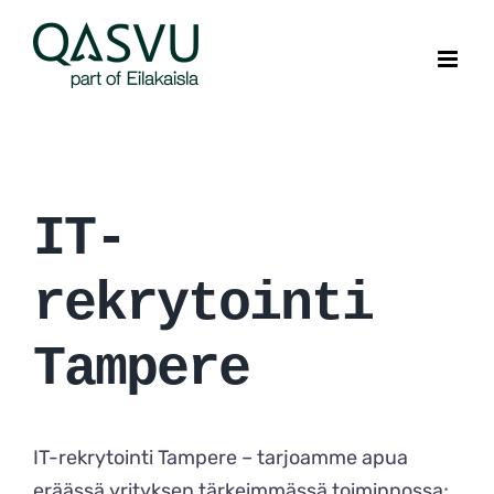
Skip
to
content
IT-
rekrytointi
Tampere
IT-rekrytointi Tampere – tarjoamme apua
eräässä yrityksen tärkeimmässä toiminnossa;