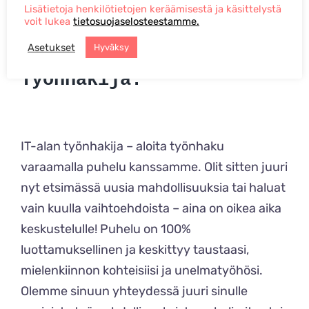
Lisätietoja henkilötietojen keräämisestä ja käsittelystä
voit lukea
tietosuojaselosteestamme.
Asetukset
Hyväksy
Työnhakija:
IT-alan työnhakija – aloita työnhaku
varaamalla puhelu kanssamme. Olit sitten juuri
nyt etsimässä uusia mahdollisuuksia tai haluat
vain kuulla vaihtoehdoista – aina on oikea aika
keskustelulle! Puhelu on 100%
luottamuksellinen ja keskittyy taustaasi,
mielenkiinnon kohteisiisi ja unelmatyöhösi.
Olemme sinuun yhteydessä juuri sinulle