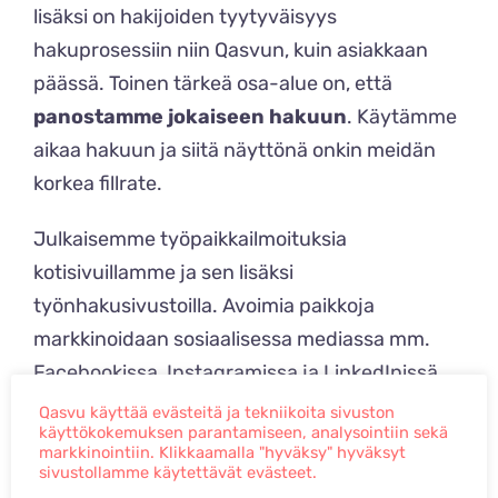
lisäksi on hakijoiden tyytyväisyys
hakuprosessiin niin Qasvun, kuin asiakkaan
päässä. Toinen tärkeä osa-alue on, että
panostamme jokaiseen hakuun
. Käytämme
aikaa hakuun ja siitä näyttönä onkin meidän
korkea fillrate.
Julkaisemme työpaikkailmoituksia
kotisivuillamme ja sen lisäksi
työnhakusivustoilla. Avoimia paikkoja
markkinoidaan sosiaalisessa mediassa mm.
Facebookissa, Instagramissa ja LinkedInissä.
Teemme myös suorakontaktointia
Qasvu käyttää evästeitä ja tekniikoita sivuston
käyttökokemuksen parantamiseen, analysointiin sekä
tavoittelemalla henkilökohtaisesti
markkinointiin. Klikkaamalla "hyväksy" hyväksyt
potentiaalisia kandidaatteja.
sivustollamme käytettävät evästeet.