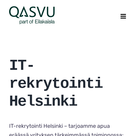
Skip
to
content
IT-
rekrytointi
Helsinki
IT-rekrytointi Helsinki – tarjoamme apua
eräässä yrityksen tärkeimmässä toiminnossa;