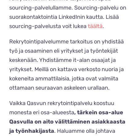
sourcing-palvelullamme. Sourcing-palvelu on
suorakontaktointia LinkedInin kautta. Lisää
sourcing-palvelusta voit lukea
täältä
.
Rekrytointipalvelumme tarkoitus on yhdistää
työ ja osaaminen eli yritykset ja työntekijät
keskenään. Yhdistämme it-alan osaajat ja
yritykset. Meillä on kattava verkosto nuoria ja
kokeneita ammattilaisia, jotka ovat valmiita
ottamaan seuraavan askeleen urallaan.
Vaikka Qasvun rekrytointipalvelu koostuu
monesta eri osa-alueesta
, tärkein osa-alue
Qasvulla on aito välittäminen asiakkaasta
ja työnhakijasta
. Haluamme olla johtava