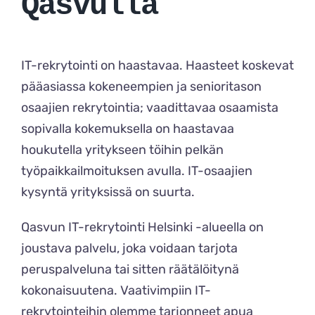
Qasvulla
IT-rekrytointi on haastavaa. Haasteet koskevat
pääasiassa kokeneempien ja senioritason
osaajien rekrytointia; vaadittavaa osaamista
sopivalla kokemuksella on haastavaa
houkutella yritykseen töihin pelkän
työpaikkailmoituksen avulla. IT-osaajien
kysyntä yrityksissä on suurta.
Qasvun IT-rekrytointi Helsinki -alueella on
joustava palvelu, joka voidaan tarjota
peruspalveluna tai sitten räätälöitynä
kokonaisuutena. Vaativimpiin IT-
rekrytointeihin olemme tarjonneet apua