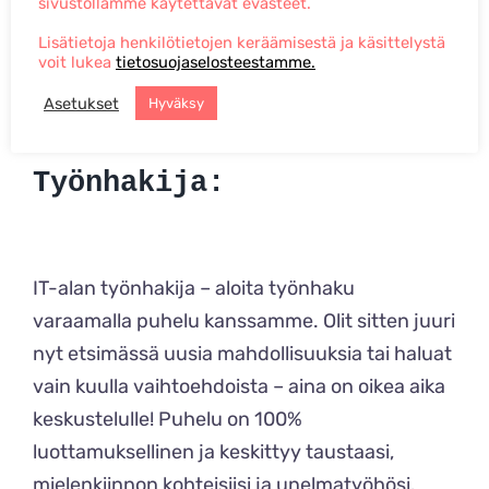
sivustollamme käytettävät evästeet.
potentiaalisia kandidaatteja.
Lisätietoja henkilötietojen keräämisestä ja käsittelystä
voit lukea
tietosuojaselosteestamme.
Asetukset
Hyväksy
Työnhakija:
IT-alan työnhakija – aloita työnhaku
varaamalla puhelu kanssamme. Olit sitten juuri
nyt etsimässä uusia mahdollisuuksia tai haluat
vain kuulla vaihtoehdoista – aina on oikea aika
keskustelulle! Puhelu on 100%
luottamuksellinen ja keskittyy taustaasi,
mielenkiinnon kohteisiisi ja unelmatyöhösi.