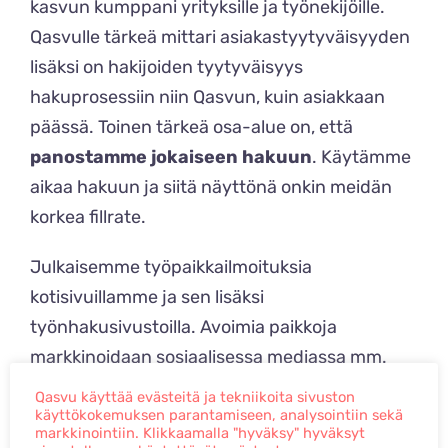
kasvun kumppani yrityksille ja työnekijöille.
Qasvulle tärkeä mittari asiakastyytyväisyyden
lisäksi on hakijoiden tyytyväisyys
hakuprosessiin niin Qasvun, kuin asiakkaan
päässä. Toinen tärkeä osa-alue on, että
panostamme jokaiseen hakuun
. Käytämme
aikaa hakuun ja siitä näyttönä onkin meidän
korkea fillrate.
Julkaisemme työpaikkailmoituksia
kotisivuillamme ja sen lisäksi
työnhakusivustoilla. Avoimia paikkoja
markkinoidaan sosiaalisessa mediassa mm.
Facebookissa, Instagramissa ja LinkedInissä.
Qasvu käyttää evästeitä ja tekniikoita sivuston
Teemme myös suorakontaktointia
käyttökokemuksen parantamiseen, analysointiin sekä
markkinointiin. Klikkaamalla "hyväksy" hyväksyt
tavoittelemalla henkilökohtaisesti