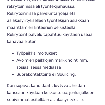
rekrytoinnissa eli työntekijähaussa.
Rekrytoinnissa palveluntarjoaja etsii
asiakasyritykselleen työntekijän asiakkaan
määrittämien kriteerien perusteella.
Rekrytointipalvelu tapahtuu käyttäen useaa
kanavaa, kuten
Työpaikkailmoitukset
Avoimien paikkojen markkinointi mm.
sosiaalisessa mediassa
Suorakontaktointi eli
Sourcing
.
Kun sopivat kandidaatit löytyvät, heidän
kanssaan käydään keskustelua, jonka jälkeen
sopivimmat esitellään asiakasyrityksille.