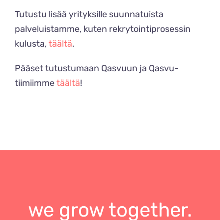
Tutustu lisää yrityksille suunnatuista
palveluistamme, kuten rekrytointiprosessin
kulusta,
täältä
.
Pääset tutustumaan Qasvuun ja Qasvu-
tiimiimme
täältä
!
we grow together.