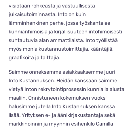
visiotaan rohkeasta ja vastuullisesta
julkaisutoiminnasta. Into on kuin
lämminhenkinen perhe, jossa työskentelee
kunnianhimoisia ja kirjallisuuteen intohimoisesti
suhtautuvia alan ammattilaista. Into työllistää
myös monia kustannustoimittajia, kääntäjiä,
graafikoita ja taittajia.
Saimme onneksemme asiakkaaksemme juuri
Into Kustannuksen. Heidän kanssaan saimme
vietyä Inton rekrytointiprosessin kunnialla alusta
maaliin. Onnistuneen kokemuksen vuoksi
halusimme jutella Into Kustannuksen kanssa
lisää. Yrityksen e- ja äänikirjakustantaja sekä
markkinoinnin ja myynnin esihenkilö Camilla