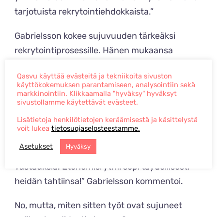
tarjotuista rekrytointiehdokkaista.”
Gabrielsson kokee sujuvuuden tärkeäksi
rekrytointiprosessille. Hänen mukaansa
rekrytointiprosessin sujuvuudessa korostui
Qasvu käyttää evästeitä ja tekniikoita sivuston
positiivinen ja ratkaisukeskeinen tunnelma.
käyttökokemuksen parantamiseen, analysointiin sekä
”Ensitapaamisemme jälkeen ei ollut
markkinointiin. Klikkaamalla "hyväksy" hyväksyt
sivustollamme käytettävät evästeet.
epäilystäkään siitä, ettemmekö löytäisi
Lisätietoja henkilötietojen keräämisestä ja käsittelystä
huipputyyppiä Inton tiimiin! Rekrytointiprosessin
voit lukea
tietosuojaselosteestamme.
sujuvuus kokonaisuutena jäi mieleen. Aikataulut
Asetukset
Hyväksy
pitivät ja kysymyksiin tuli todella nopeasti
vastauksia. Etenemisrytmi sopi täydellisesti
heidän tahtiinsa!” Gabrielsson kommentoi.
No, mutta, miten sitten työt ovat sujuneet