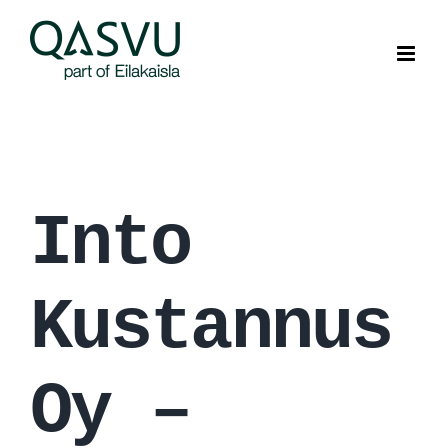
Skip
to
content
Into
Kustannus
Oy –