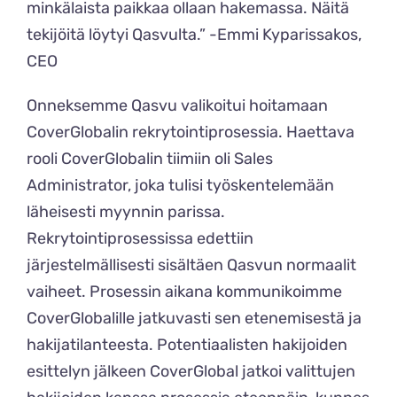
minkälaista paikkaa ollaan hakemassa. Näitä
tekijöitä löytyi Qasvulta.” -Emmi Kyparissakos,
CEO
Onneksemme Qasvu valikoitui hoitamaan
CoverGlobalin rekrytointiprosessia. Haettava
rooli CoverGlobalin tiimiin oli Sales
Administrator, joka tulisi työskentelemään
läheisesti myynnin parissa.
Rekrytointiprosessissa edettiin
järjestelmällisesti sisältäen Qasvun normaalit
vaiheet. Prosessin aikana kommunikoimme
CoverGlobalille jatkuvasti sen etenemisestä ja
hakijatilanteesta. Potentiaalisten hakijoiden
esittelyn jälkeen CoverGlobal jatkoi valittujen