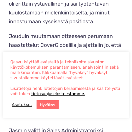
oli erittäin ystävällinen ja sai työtehtävän
kuulostamaan mielenkiintoiselta, ja minut
innostumaan kyseisestä positiosta.
Jouduin muutamaan otteeseen perumaan
haastattelut CoverGlobalilla ja ajattelin jo, että
ei enää edes kannata yrittää.
Mutta rekrytoija
Qasvu käyttää evästeitä ja tekniikoita sivuston
oli hyvin ymmärtäväinen ja lopulta saatiin
käyttökokemuksen parantamiseen, analysointiin sekä
haastattelu COVER:illa tehtyä ja loppu onkin
markkinointiin. Klikkaamalla "hyväksy" hyväksyt
sivustollamme käytettävät evästeet.
historiaa.
Olen työllistynyt erilaisten
Lisätietoja henkilötietojen keräämisestä ja käsittelystä
rekrytointifirmojen kautta, mutta ehdottomasti
voit lukea
tietosuojaselosteestamme.
mieleen on jäänyt Qasvun
Asetukset
Hyväksy
asiakaspalveluhenkisyys, rentous ja
ammattitaito.” – Jasmin,
Sales Administrator
Jasmin valittiin Sales Administratoriksi