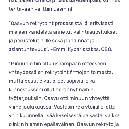
hakijoiden kanssa prosessia eteenpäin, kunnes
tehtävään valittiin Jasmin!
”Qasvun rekrytointiprosessista jäi erityisesti
mieleen kandeista annetut valintasuositukset
ja perustelut niille sekä pohdinnat ja
asiantuntevuus”. -Emmi Kyparissakos, CEO.
“Minuun oltiin oltu useampaan otteeseen
yhteydessä eri rekrytointifirmojen toimesta,
mutta pestit eivät olleet sopivia, eikä
kiinnostukseni ollut herännyt näihin
työtarjouksiin.
Qasvu otti minuun yhteyttä
viime joulukuussa. Vastasin rekrytoijalle, että
voin kuunnella lisää kyseisestä paikasta, vaikka
olinkin hieman epäileväinen.
Qasvun rekrytoija