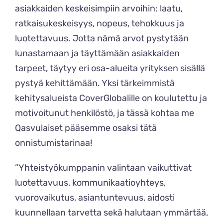
asiakkaiden keskeisimpiin arvoihin: laatu,
ratkaisukeskeisyys, nopeus, tehokkuus ja
luotettavuus. Jotta nämä arvot pystytään
lunastamaan ja täyttämään asiakkaiden
tarpeet, täytyy eri osa-alueita yrityksen sisällä
pystyä kehittämään. Yksi tärkeimmistä
kehitysalueista CoverGlobalille on koulutettu ja
motivoitunut henkilöstö, ja tässä kohtaa me
Qasvulaiset pääsemme osaksi tätä
onnistumistarinaa!
”Yhteistyökumppanin valintaan vaikuttivat
luotettavuus, kommunikaatioyhteys,
vuorovaikutus, asiantuntevuus, aidosti
kuunnellaan tarvetta sekä halutaan ymmärtää,