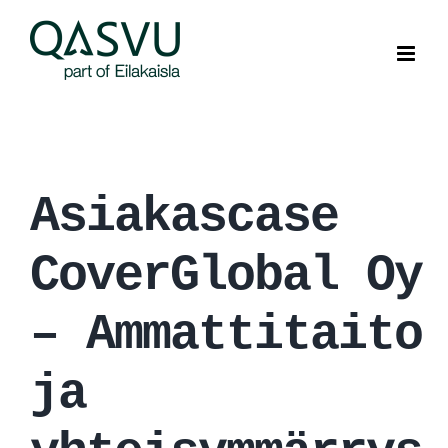
Skip
to
content
Asiakascase
CoverGlobal Oy
– Ammattitaito
ja