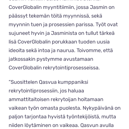
CoverGlobalin myyntitiimiin, jossa Jasmin on
päässyt tekemän töitä myynnissä, sekä
myynnin tuen ja prosessien parissa. Työt ovat
sujuneet hyvin ja Jasminista on tullut tärkeä
lisä CoverGlobalin porukkaan tuoden uusia
ideoita sekä intoa ja naurua. Toivomme, että
jatkossakin pystymme avustamaan
CoverGlobalin rekrytointiprosesseissa.
”Suosittelen Qasvua kumppaniksi
rekrytointiprosessiin, jos haluaa
ammattitaitoisen rekrytoijan hoitamaan
vaikean työn omasta puolesta. Nykypäivänä on
paljon tarjontaa hyvistä työntekijöistä, mutta
niiden löytäminen on vaikeaa. Qasvun avulla