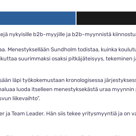
kejä nykyisille b2b-myyjille ja b2b-myynnistä kiinnostun
a. Menestyksellään Sundholm todistaa, kuinka koulutu
ttaa suurimmaksi osaksi pitkäjäteisyys, tekeminen ja
essään läpi työkokemustaan kronologisessa järjestykse
 haluaa luoda itselleen menestyksekästä uraa myynnin 
vun liikevaihto”.
er ja Team Leader. Hän siis tekee yritysmyyntiä ja on 