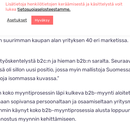
Lisätietoja henkilötietojen keräämisestä ja käsittelystä voit
n siirtyikin myymäläpäälliköksi ja sai vastuulleen myynt
lukea
tietosuojaselosteestamme.
Asetukset
Hyväksy
 myyntiin kertoo projekti, jonka hän toteutti loppuai
Projekti oli kuplaveden myynti suomalaisiin vähittäis
en suurimman kaupan alan yrityksen 40 eri marketissa.
ityöskentelystä b2c:n ja hieman b2b:n saralta. Seuraa
oli sillon uusi positio, jossa myin mallistoja Suomessa 
toja isommassa kuvassa.”
n koko myyntiprosessin läpi kulkeva b2b-myynti aloitett
aan sopivansa persoonaltaan ja osaamiseltaan yritysmyy
mmin käynyt koko b2b-myyntiprosessia alusta loppuun, j
innostus myynnin kehittämiseen.