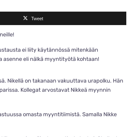
Tweet
eille!
stausta ei liity käytännössä mitenkään
 asenne eli nälkä myyntityötä kohtaan!
ssä. Nikellä on takanaan vakuuttava urapolku. Hän
parissa. Kollegat arvostavat Nikkeä myynnin
vastuussa omasta myyntitiimistä. Samalla Nikke