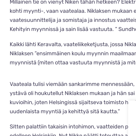
Millainen tie on vienyt Niken tähän hetkeen? Elek
kohti myynti-, vaan vaatealaa. Niklaksen mukaan en
vaatesuunnittelija ja somistaja ja innostus vaatteis
Kehityin myynnissä ja sain lisää vastuuta. ” Sundh
Kaikki lähti Keravalta, vaateliikeketjusta, jossa Ni
Niklaksen ”ensimmäinen koulu myynnin maailmaan”,
myynnistä (miten ottaa vastuuta myynnistä ja mit
Vaateala tulisi viemään sankarimme mennessään, m
ystävä oli houkutellut Niklaksen mukaan ja hän s
kuvioihin, joten Helsingissä sijaitseva toimisto hou
uudenlaista myyntiä ja kehittyä sitä kautta.”
Sitten palattiin takaisin intohimon, vaatteiden pari
edelleen Helsinkiin. Nyt Nikke päätti toteuttaa aj