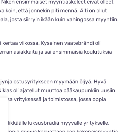
 Niken ensimmäiset myyntiaskeleet eivät olleet
koin, että jonnekin piti mennä. Äiti on ollut
ala, josta siirryin ikään kuin vahingossa myyntiin.
ri kertaa viikossa. Kyseinen vaatebrändi oli
ran asiakkaita ja sai ensimmäisiä koulutuksia
ljynjalostusyritykseen myymään öljyä. Hyvä
las oli ajatellut muuttoa pääkaupunkiin uusiin
isossa yrityksessä ja toimistossa, jossa oppia
trendikkäälle luksusbrädiä myyvälle yritykselle,
 parhaimpia myyjiä kasvattaen sen kokonaismyyntiä