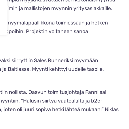
itiimin ja mallistojen myynnin yritysasiakkaille.
kana myymäläpäällikkönä toimiessaan ja hetken
kauppoihin. Projektin voitaneen sanoa
vaksi siirryttiin Sales Runneriksi myymään
ja Baltiassa. Myynti kehittyi uudelle tasolle.
iin nollista. Qasvun toimitusjohtaja Fanni sai
ntiin. ”Halusin siirtyä vaatealalta ja b2c-
oten oli juuri sopiva hetki lähteä mukaan!” Niklas