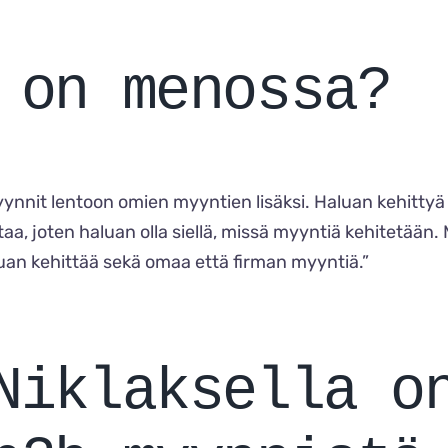
 on menossa?
myynnit lentoon omien myyntien lisäksi. Haluan kehitty
aa, joten haluan olla siellä, missä myyntiä kehitetään.
luan kehittää sekä omaa että firman myyntiä.”
Niklaksella o