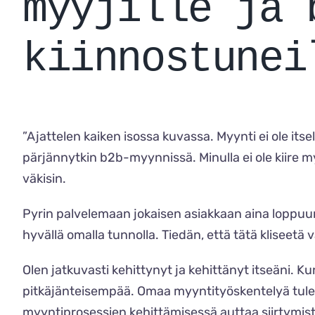
myyjille ja 
kiinnostunei
”Ajattelen kaiken isossa kuvassa. Myynti ei ole its
pärjännytkin b2b-myynnissä. Minulla ei ole kiire m
väkisin.
Pyrin palvelemaan jokaisen asiakkaan aina loppuun 
hyvällä omalla tunnolla. Tiedän, että tätä kliseetä
Olen jatkuvasti kehittynyt ja kehittänyt itseäni. 
pitkäjänteisempää. Omaa myyntityöskentelyä tulee j
myyntiprosessien kehittämisessä auttaa siirtymist