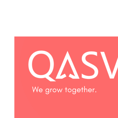
Katso
kuvaa
isompana