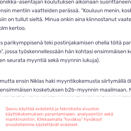
troniikka-asentajan koulutuksen aikoinaan suorittaneen
sin mentiin vaatteiden perässä. ”Kouluun menin, koska 
iin on tullut sieltä. Minua onkin aina kiinnostanut vaate
olm kertoo.
klas parikymppisenä teki postinjakamisen ohella töitä pa
 jossa työskennellessään hän kohtasi ensimmäisen ker
en seurata myyntiä sekä myynnin lukuja).
utta ensin Niklas haki myyntikokemusta siirtymällä ö
ai ensimmäisen kosketuksen b2b-myynnin maailmaan. Nik
kutteli: ”Minulle tarjottiin mahdollisuutta työskennellä 
Qasvu käyttää evästeitä ja tekniikoita sivuston
käyttökokemuksen parantamiseen, analysointiin sekä
markkinointiin. Klikkaamalla "hyväksy" hyväksyt
in. Kaverin suosittelemana Niklas siirtyi ruotsalaiselle 
sivustollamme käytettävät evästeet.
atuksensa ja muutti Helsinkiin. Hänestä tuli yrityksen