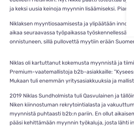
ja keksi uusia keinoja myynnin lisäämiseksi. Pian hä
Niklaksen myyntiosaamisesta ja ylipäätään innosta
aikaa seuraavassa työpaikassa työskennellessään. 
onnistuneen, sillä pullovettä myytiin erään Suom
Niklas oli kartuttanut kokemusta myynnistä ja tiim
Premium-vaatemallistoja b2b-asiakkaille: ”Kyseessä 
Mukaan tuli enemmän yritysasiakkuuksia ja mallis
2019 Niklas Sundholmista tuli Qasvulainen ja tällöi
Niken kiinnostuman rekrytointialasta ja vakuuttum
myynnistä puhtaasti b2b:n pariin. En ollut aikaise
pääsi kehittämään myynnin työkaluja, josta lähti 