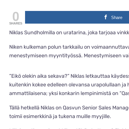
0
Share
SHARES
Niklas Sundholmilla on uratarina, joka tarjoaa vink
Niken kulkeman polun tarkkailu on voimaannuttava
menestymiseen myyntityössä. Menestymiseen vaiku
”Eikö olekin aika sekava?” Niklas letkauttaa käyd
kuitenkin kokee edelleen olevansa urapolullaan ja
ammattilaisena; yksi konkarin lempinimistä on ”Qas
Tällä hetkellä Niklas on Qasvun Senior Sales Manag
toimii esimerkkinä ja tukena muille myyjille.