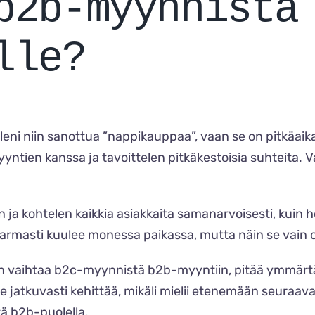
b2b-myynnistä
lle?
elleni niin sanottua ”nappikauppaa”, vaan se on pitkäaik
yyntien kanssa ja tavoittelen pitkäkestoisia suhteita.
ja kohtelen kaikkia asiakkaita samanarvoisesti, kuin he
 varmasti kuulee monessa paikassa, mutta näin se vain on
Kun vaihtaa b2c-myynnistä b2b-myyntiin, pitää ymmärtää,
atkuvasti kehittää, mikäli mielii etenemään seuraavall
ä b2b-puolella.